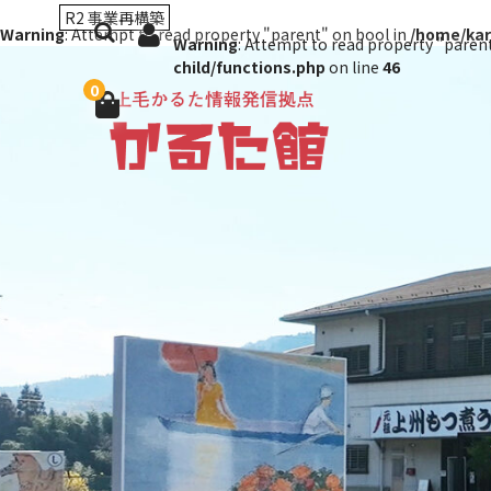
R2 事業再構築
Warning
: Attempt to read property "parent" on bool in
/home/kar
Warning
: Attempt to read property "paren
child/functions.php
on line
46
0