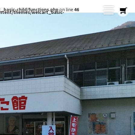
basic-child/functions.php
on line
46
ntent/themes/welcart_basic-