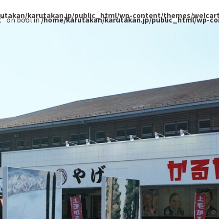
utakan/karutakan.jp/public_html/wp-content/themes/welcart_
t" on bool in
/home/karutakan/karutakan.jp/public_html/wp-co
TOP
かるた館とは
かるた館について
館長の思い
アクセス
上毛かるたとは
「あ」 浅間のいたずら 鬼の押し出し